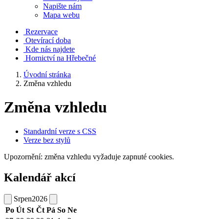
Napište nám
Mapa webu
Rezervace
Otevírací doba
Kde nás najdete
Hornictví na Hřebečné
Úvodní stránka
Změna vzhledu
Změna vzhledu
Standardní verze s CSS
Verze bez stylů
Upozornění: změna vzhledu vyžaduje zapnuté cookies.
Kalendář akcí
Srpen
2026
Po
Út
St
Čt
Pá
So
Ne