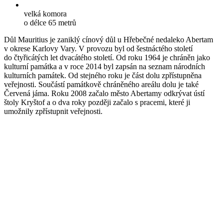
velká komora
o délce 65 metrů
Důl Mauritius je zaniklý cínový důl u Hřebečné nedaleko Abertam
v okrese Karlovy Vary. V provozu byl od šestnáctého století
do čtyřicátých let dvacátého století. Od roku 1964 je chráněn jako
kulturní památka a v roce 2014 byl zapsán na seznam národních
kulturních památek. Od stejného roku je část dolu zpřístupněna
veřejnosti. Součástí památkově chráněného areálu dolu je také
Červená jáma. Roku 2008 začalo město Abertamy odkrývat ústí
štoly Kryštof a o dva roky později začalo s pracemi, které ji
umožnily zpřístupnit veřejnosti.