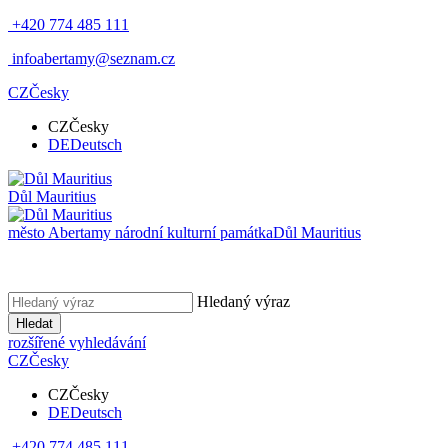
+420 774 485 111
infoabertamy@seznam.cz
CZ
Česky
CZ
Česky
DE
Deutsch
Důl Mauritius
město Abertamy národní kulturní památka
Důl Mauritius
Hledaný výraz
Hledat
rozšířené vyhledávání
CZ
Česky
CZ
Česky
DE
Deutsch
+420 774 485 111