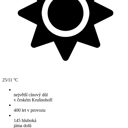
25/11 °C
největší cínový důl
v českém Krušnohoří
400 let
v provozu
145 hluboká
jáma dolů