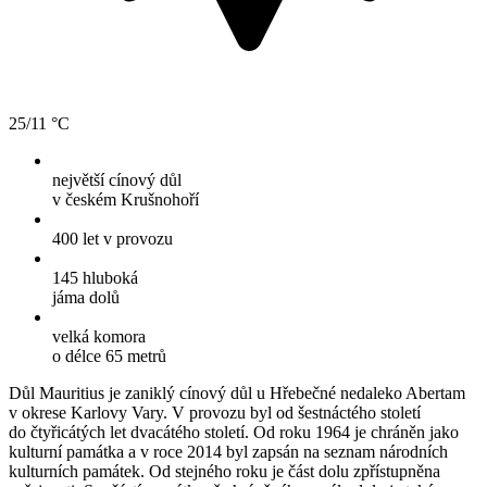
25/11 °C
největší cínový důl
v českém Krušnohoří
400 let
v provozu
145 hluboká
jáma dolů
velká komora
o délce 65 metrů
Důl Mauritius je zaniklý cínový důl u Hřebečné nedaleko Abertam
v okrese Karlovy Vary. V provozu byl od šestnáctého století
do čtyřicátých let dvacátého století. Od roku 1964 je chráněn jako
kulturní památka a v roce 2014 byl zapsán na seznam národních
kulturních památek. Od stejného roku je část dolu zpřístupněna