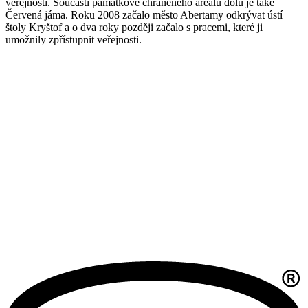
veřejnosti. Součástí památkově chráněného areálu dolu je také
Červená jáma. Roku 2008 začalo město Abertamy odkrývat ústí
štoly Kryštof a o dva roky později začalo s pracemi, které ji
umožnily zpřístupnit veřejnosti.