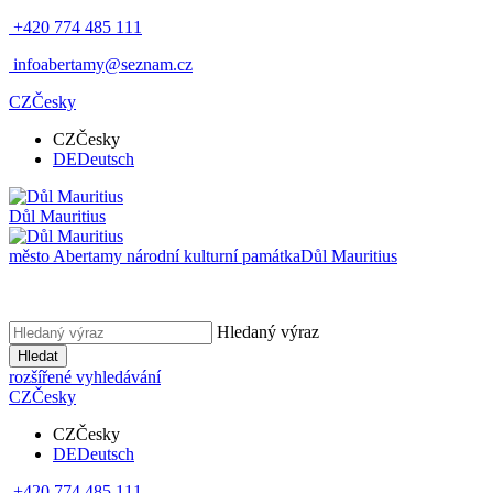
+420 774 485 111
infoabertamy@seznam.cz
CZ
Česky
CZ
Česky
DE
Deutsch
Důl Mauritius
město Abertamy národní kulturní památka
Důl Mauritius
Hledaný výraz
Hledat
rozšířené vyhledávání
CZ
Česky
CZ
Česky
DE
Deutsch
+420 774 485 111