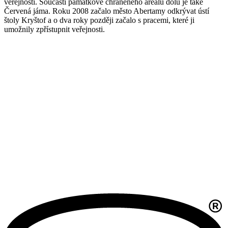
veřejnosti. Součástí památkově chráněného areálu dolu je také
Červená jáma. Roku 2008 začalo město Abertamy odkrývat ústí
štoly Kryštof a o dva roky později začalo s pracemi, které ji
umožnily zpřístupnit veřejnosti.