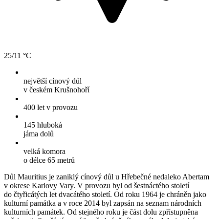
25/11 °C
největší cínový důl
v českém Krušnohoří
400 let
v provozu
145 hluboká
jáma dolů
velká komora
o délce 65 metrů
Důl Mauritius je zaniklý cínový důl u Hřebečné nedaleko Abertam
v okrese Karlovy Vary. V provozu byl od šestnáctého století
do čtyřicátých let dvacátého století. Od roku 1964 je chráněn jako
kulturní památka a v roce 2014 byl zapsán na seznam národních
kulturních památek. Od stejného roku je část dolu zpřístupněna