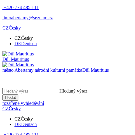
+420 774 485 111
infoabertamy@seznam.cz
CZ
Česky
CZ
Česky
DE
Deutsch
Důl Mauritius
město Abertamy národní kulturní památka
Důl Mauritius
Hledaný výraz
Hledat
rozšířené vyhledávání
CZ
Česky
CZ
Česky
DE
Deutsch
+420 774 485 111